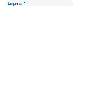
Empresa
Nome
Sobrenome
Email
Telefone
Mensagem