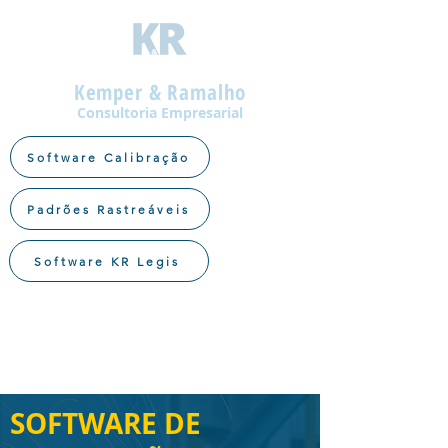
Kemper & Ramalho
Consultoria Empresarial
Software Calibração
Padrões Rastreáveis
Software KR Legis
SOFTWARE DE